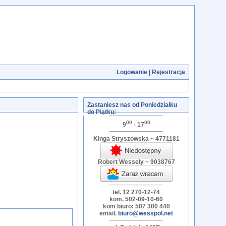
Logowanie
|
Rejestracja
Zastaniesz nas od Poniedziałku
do Piątku:
00
00
9
- 17
Kinga Stryszowska ~ 4771181
Robert Wessely ~ 9038767
tel. 12 270-12-74
kom. 502-09-10-60
kom biuro: 507 300 440
email.
biuro@wesspol.net