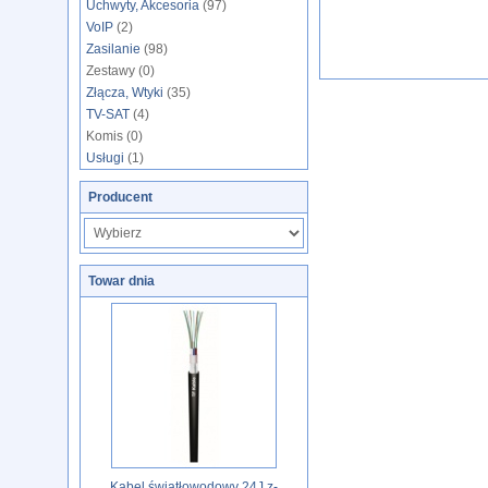
Uchwyty, Akcesoria
(97)
VoIP
(2)
Zasilanie
(98)
Zestawy (0)
Złącza, Wtyki
(35)
TV-SAT
(4)
Komis (0)
Usługi
(1)
Producent
Towar dnia
Kabel światłowodowy 24J z-