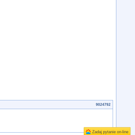
9024792
Zadaj pytanie on-line