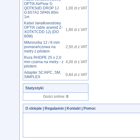
OPTIX AirFlow S-
QOTKSdD DROP 1J
1,00 zł z VAT
G.657A2 SPAN 80m
1m
Kabel światłowodowy
OPTIX cable aramid Z-
1,80 zł z VAT
XOTKTCDD 12j (DO
80M)
Mikrorurka 12 / 8 mm
pomarańczowa na
2,50 zł z VAT
metry z pilotem
Rura RHDPE 25 x 2,0
mm czarna na metry - z
4,00 zł z VAT
pilotem
Adapter SC/APC, SM,
0,84 zł z VAT
SIMPLEX
Statystyki
Gości online:
0
O sklepie
|
Regulamin
|
Kontakt
|
Pomoc