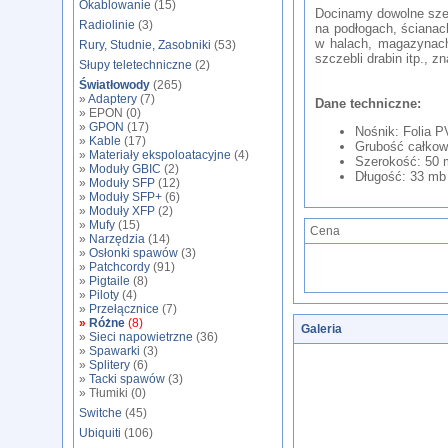
Okablowanie
(15)
Docinamy dowolne sze
Radiolinie
(3)
na podłogach, ściana
w halach, magazynach
Rury, Studnie, Zasobniki
(53)
szczebli drabin itp.,
Słupy teletechniczne
(2)
Światłowody
(265)
»
Adaptery
(7)
Dane techniczne:
» EPON (0)
»
GPON
(17)
Nośnik: Folia 
»
Kable
(17)
Grubość całkow
»
Materiały ekspoloatacyjne
(4)
Szerokość: 50
»
Moduły GBIC
(2)
Długość: 33 mb
»
Moduły SFP
(12)
»
Moduły SFP+
(6)
»
Moduły XFP
(2)
»
Mufy
(15)
Cena
»
Narzędzia
(14)
»
Osłonki spawów
(3)
»
Patchcordy
(91)
»
Pigtaile
(8)
»
Piloty
(4)
»
Przełącznice
(7)
»
Różne
(8)
Galeria
»
Sieci napowietrzne
(36)
»
Spawarki
(3)
»
Splitery
(6)
»
Tacki spawów
(3)
» Tłumiki (0)
Switche
(45)
Ubiquiti
(106)