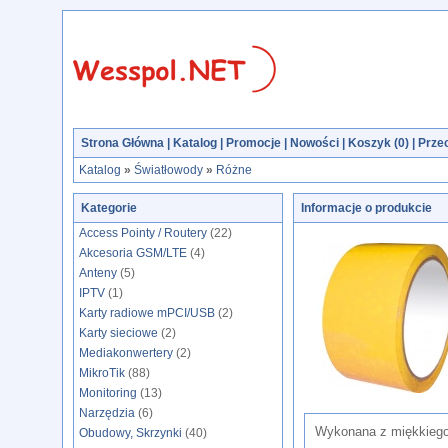
Strona Główna
|
Katalog
|
Promocje
|
Nowości
|
Koszyk (
0
)
|
Przec
Katalog
»
Światłowody
»
Różne
Kategorie
Informacje o produkcie
Access Pointy / Routery
(22)
Akcesoria GSM/LTE
(4)
Anteny
(5)
IPTV
(1)
Karty radiowe mPCI/USB
(2)
Karty sieciowe
(2)
Mediakonwertery
(2)
MikroTik
(88)
Monitoring
(13)
Narzędzia
(6)
Wykonana z miękkiego
Obudowy, Skrzynki
(40)