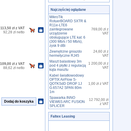
Najczęściej oglądane
MikroTik
RotuerBOARD SXTR &
R11e-LTE6
113,50 zł z VAT
zaintegrowane
769,00 zł z
92,28 zł netto
urządzenie
VAT
obsługujące LTE kat. 6
(300 Mb/s / 50 Mb/s),
zysk 9 dBi
Zewnętrzne gniazdo
24,60 zł z
hermetyczne RJ45
VAT
Maszt balastowy 3m
1 200,00 zł z
109,00 zł z VAT
pod 4 płytki z regulacją
VAT
88,62 zł netto
kąta masztu
Kabel światłowodowy
OPTIX AirFlow S-
QOTKSdD DROP 1J
1,00 zł z VAT
G.657A2 SPAN 80m
1m
Spawarka INNO
12 792,00 zł
VIEW6S ARC FUSION
z VAT
SPLICER
Faltex Leasing