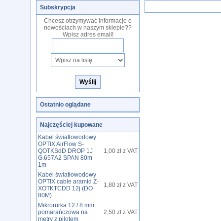
Subskrypcja
Chcesz otrzymywać informacje o
nowościach w naszym sklepie??
Wpisz adres email!
Ostatnio oglądane
Najczęściej kupowane
Kabel światłowodowy
OPTIX AirFlow S-
QOTKSdD DROP 1J
1,00 zł z VAT
G.657A2 SPAN 80m
1m
Kabel światłowodowy
OPTIX cable aramid Z-
1,80 zł z VAT
XOTKTCDD 12j (DO
80M)
Mikrorurka 12 / 8 mm
pomarańczowa na
2,50 zł z VAT
metry z pilotem