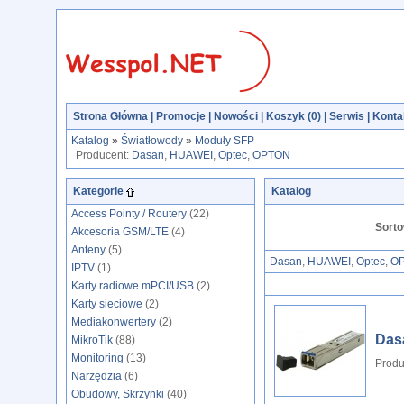
Strona Główna
|
Promocje
|
Nowości
|
Koszyk (
0
)
|
Serwis
|
Konta
Katalog
»
Światłowody
»
Moduły SFP
Producent:
Dasan
,
HUAWEI
,
Optec
,
OPTON
Kategorie
Katalog
Access Pointy / Routery
(22)
Sorto
Akcesoria GSM/LTE
(4)
Anteny
(5)
Dasan
,
HUAWEI
,
Optec
,
O
IPTV
(1)
Karty radiowe mPCI/USB
(2)
Karty sieciowe
(2)
Mediakonwertery
(2)
Das
MikroTik
(88)
Monitoring
(13)
Produ
Narzędzia
(6)
Obudowy, Skrzynki
(40)