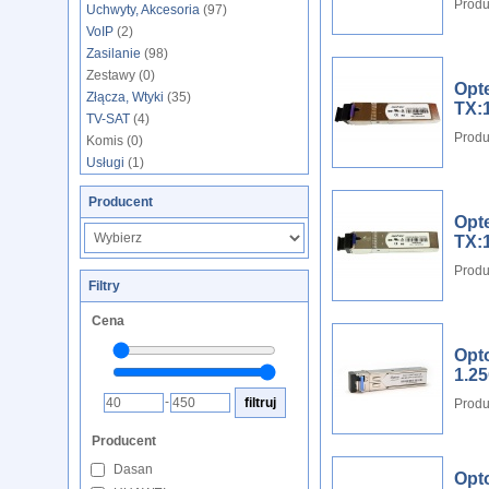
Produ
Uchwyty, Akcesoria
(97)
VoIP
(2)
Zasilanie
(98)
Zestawy (0)
Opt
Złącza, Wtyki
(35)
TX:
TV-SAT
(4)
Produ
Komis (0)
Usługi
(1)
Producent
Opt
TX:
Produ
Filtry
Cena
Opt
1.2
-
Produ
Producent
Dasan
Opt