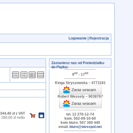
Logowanie
|
Rejestracja
Zastaniesz nas od Poniedziałku
do Piątku:
00
00
9
- 17
Kinga Stryszowska ~ 4771181
Robert Wessely ~ 9038767
344,40 zł z VAT
tel. 12 270-12-74
280,00 zł netto
kom. 502-09-10-60
kom biuro: 507 300 440
email.
biuro@wesspol.net