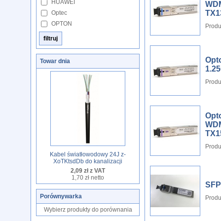
HUAWEI
WDM
TX1
Optec
OPTON
Produ
Opt
Towar dnia
1.2
Produ
Opt
WDM
TX1
Produ
Kabel światłowodowy 24J z-
XoTKtsdDb do kanalizacji
2,09 zł z VAT
1,70 zł netto
SFP
Porównywarka
Produ
Wybierz produkty do porównania