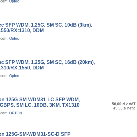
cent:
Optec
ec SFP WDM, 1.25G, SM SC, 10dB (3km),
1550/RX:1310, DDM
cent:
Optec
ec SFP WDM, 1.25G, SM SC, 16dB (20km),
1310/RX:1550, DDM
cent:
Optec
on 125G-SM-WDM31-LC SFP WDM,
56,00 zł z VAT
5GBPS, SM LC, 10DB, 3KM, TX1310
45,53 zł netto
cent:
OPTON
on 125G-SM-WDM31-SC-D SFP