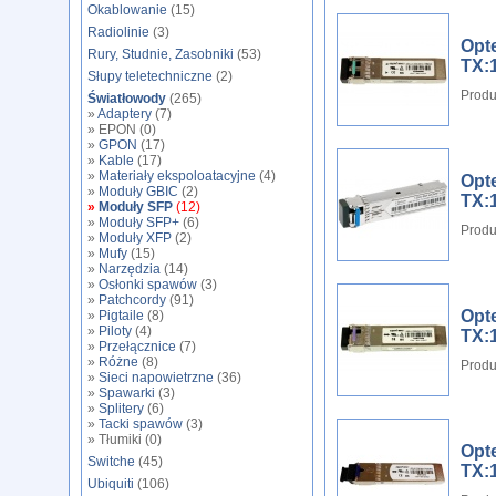
Okablowanie
(15)
Radiolinie
(3)
Opte
Rury, Studnie, Zasobniki
(53)
TX:
Słupy teletechniczne
(2)
Produ
Światłowody
(265)
»
Adaptery
(7)
» EPON (0)
»
GPON
(17)
»
Kable
(17)
»
Materiały ekspoloatacyjne
(4)
Opt
»
Moduły GBIC
(2)
TX:
»
Moduły SFP
(12)
»
Moduły SFP+
(6)
Produ
»
Moduły XFP
(2)
»
Mufy
(15)
»
Narzędzia
(14)
»
Osłonki spawów
(3)
»
Patchcordy
(91)
Opt
»
Pigtaile
(8)
»
Piloty
(4)
TX:
»
Przełącznice
(7)
»
Różne
(8)
Produ
»
Sieci napowietrzne
(36)
»
Spawarki
(3)
»
Splitery
(6)
»
Tacki spawów
(3)
» Tłumiki (0)
Opt
Switche
(45)
TX:
Ubiquiti
(106)