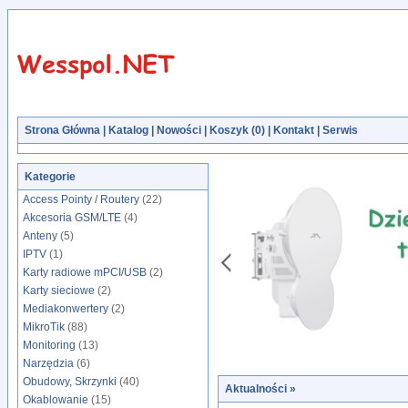
Strona Główna
|
Katalog
|
Nowości
|
Koszyk (
0
)
|
Kontakt
|
Serwis
Kategorie
Access Pointy / Routery
(22)
Akcesoria GSM/LTE
(4)
Anteny
(5)
IPTV
(1)
Karty radiowe mPCI/USB
(2)
Karty sieciowe
(2)
Mediakonwertery
(2)
MikroTik
(88)
Monitoring
(13)
Narzędzia
(6)
Obudowy, Skrzynki
(40)
Aktualności
»
Okablowanie
(15)