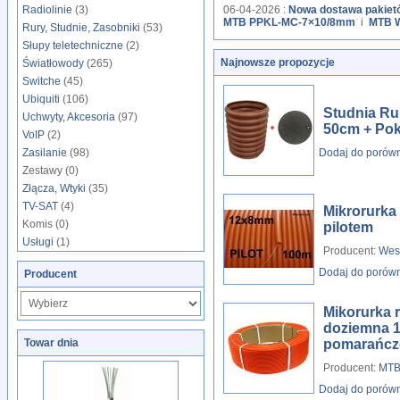
06-04-2026 :
Nowa dostawa pakie
Radiolinie
(3)
MTB PPKL-MC-7×10/8mm
i
MTB 
Rury, Studnie, Zasobniki
(53)
Słupy teletechniczne
(2)
Najnowsze propozycje
Światłowody
(265)
Switche
(45)
Ubiquiti
(106)
Studnia Ru
Uchwyty, Akcesoria
(97)
50cm + Po
VoIP
(2)
Dodaj do porów
Zasilanie
(98)
Zestawy (0)
Złącza, Wtyki
(35)
TV-SAT
(4)
Mikrorurka
Komis (0)
pilotem
Usługi
(1)
Producent:
Wes
Dodaj do porów
Producent
Mikorurka 
doziemna 
pomarańczo
Towar dnia
Producent:
MTB 
Dodaj do porów