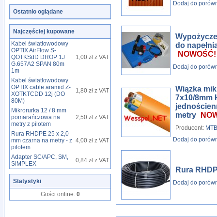
Dodaj do porów
Ostatnio oglądane
Najczęściej kupowane
Wypożyczen
Kabel światłowodowy
do napełni
OPTIX AirFlow S-
NOWOŚĆ!
QOTKSdD DROP 1J
1,00 zł z VAT
G.657A2 SPAN 80m
Dodaj do porów
1m
Kabel światłowodowy
OPTIX cable aramid Z-
Wiązka mi
1,80 zł z VAT
XOTKTCDD 12j (DO
7x10/8mm 
80M)
jednościen
Mikrorurka 12 / 8 mm
metry
NOW
pomarańczowa na
2,50 zł z VAT
metry z pilotem
Producent:
MTB 
Rura RHDPE 25 x 2,0
Dodaj do porów
mm czarna na metry - z
4,00 zł z VAT
pilotem
Adapter SC/APC, SM,
0,84 zł z VAT
SIMPLEX
Rura RHDP
Statystyki
Dodaj do porów
Gości online:
0