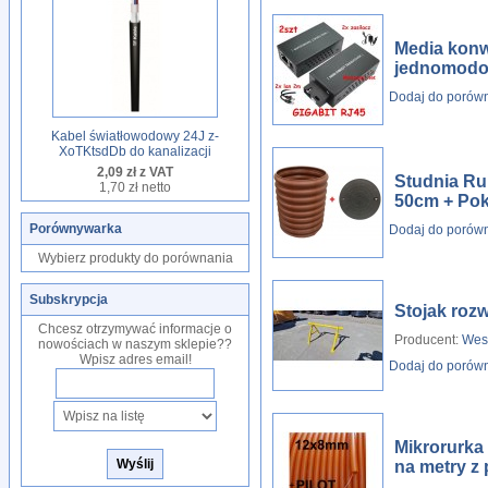
Media konw
jednomodow
Dodaj do porów
Kabel światłowodowy 24J z-
XoTKtsdDb do kanalizacji
2,09 zł z VAT
Studnia Ru
1,70 zł netto
50cm + Po
Porównywarka
Dodaj do porów
Wybierz produkty do porównania
Subskrypcja
Stojak roz
Chcesz otrzymywać informacje o
Producent:
Wes
nowościach w naszym sklepie??
Wpisz adres email!
Dodaj do porów
Mikrorurka
na metry z 