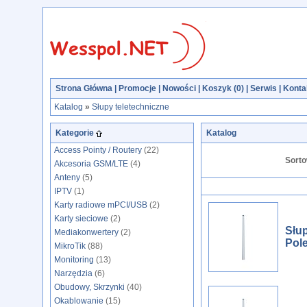
Strona Główna
|
Promocje
|
Nowości
|
Koszyk (
0
)
|
Serwis
|
Konta
Katalog
»
Słupy teletechniczne
Kategorie
Katalog
Access Pointy / Routery
(22)
Sorto
Akcesoria GSM/LTE
(4)
Anteny
(5)
IPTV
(1)
Karty radiowe mPCI/USB
(2)
Karty sieciowe
(2)
Słu
Mediakonwertery
(2)
Pol
MikroTik
(88)
Monitoring
(13)
Narzędzia
(6)
Obudowy, Skrzynki
(40)
Okablowanie
(15)