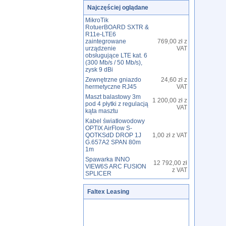
Najczęściej oglądane
MikroTik
RotuerBOARD SXTR &
R11e-LTE6
zaintegrowane
769,00 zł z
urządzenie
VAT
obsługujące LTE kat. 6
(300 Mb/s / 50 Mb/s),
zysk 9 dBi
Zewnętrzne gniazdo
24,60 zł z
hermetyczne RJ45
VAT
Maszt balastowy 3m
1 200,00 zł z
pod 4 płytki z regulacją
VAT
kąta masztu
Kabel światłowodowy
OPTIX AirFlow S-
QOTKSdD DROP 1J
1,00 zł z VAT
G.657A2 SPAN 80m
1m
Spawarka INNO
12 792,00 zł
VIEW6S ARC FUSION
z VAT
SPLICER
Faltex Leasing