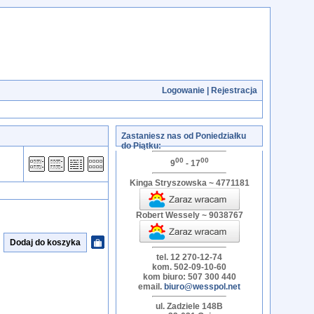
Logowanie
|
Rejestracja
Zastaniesz nas od Poniedziałku
do Piątku:
00
00
9
- 17
Kinga Stryszowska ~ 4771181
Robert Wessely ~ 9038767
tel. 12 270-12-74
kom. 502-09-10-60
kom biuro: 507 300 440
email.
biuro@wesspol.net
ul. Zadziele 148B