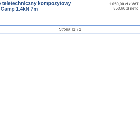
p teletechniczny kompozytowy
1 050,00 zł z VAT
eCamp 1,4kN 7m
853,66 zł netto
Strona: [
1
] /
1