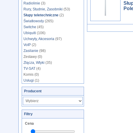
Słu
Radiolinie
(3)
Pol
Rury, Studnie, Zasobniki
(53)
Słupy teletechniczne
(2)
Światłowody
(265)
Switche
(45)
Ubiquiti
(106)
Uchwyty, Akcesoria
(97)
VoIP
(2)
Zasilanie
(98)
Zestawy (0)
Złącza, Wtyki
(35)
TV-SAT
(4)
Komis (0)
Usługi
(1)
Producent
Filtry
Cena