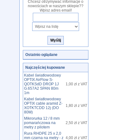
Chcesz otrzymywać informacje o
nowościach w naszym sklepie??
Wpisz adres email!
Ostatnio oglądane
Najczęściej kupowane
Kabel światłowodowy
OPTIX AirFlow S-
QOTKSdD DROP 1J
1,00 zł z VAT
G.657A2 SPAN 80m
1m
Kabel światłowodowy
OPTIX cable aramid Z-
1,80 zł z VAT
XOTKTCDD 12j (DO
80M)
Mikrorurka 12 / 8 mm
pomarańczowa na
2,50 zł z VAT
metry z pilotem
Rura RHDPE 25 x 2,0
mm czarna na metry - z
4,00 zł z VAT