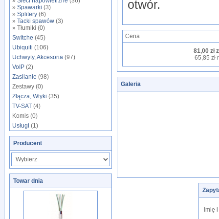
»
Sieci napowietrzne
(36)
otwór.
»
Spawarki
(3)
»
Splitery
(6)
»
Tacki spawów
(3)
» Tłumiki (0)
Cena
Switche
(45)
Ubiquiti
(106)
81,00 zł 
Uchwyty, Akcesoria
(97)
65,85 zł 
VoIP
(2)
Zasilanie
(98)
Galeria
Zestawy (0)
Złącza, Wtyki
(35)
TV-SAT
(4)
Komis (0)
Usługi
(1)
Producent
Towar dnia
Zapyt
Imię 