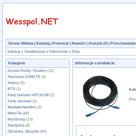
Strona Główna
|
Katalog
|
Promocje
|
Nowości
|
Koszyk (
0
)
|
Przechowalnia 
Katalog
»
Światłowody
»
Patchcordy
»
Drop
Kategorie
Informacje o produkcie
Access Pointy / Routery
(22)
Akcesoria GSM/LTE
(4)
Anteny
(5)
IPTV
(1)
Kab
Karty radiowe mPCI/USB
(2)
Pro
Karty sieciowe
(2)
Mediakonwertery
(2)
MikroTik
(88)
Monitoring
(13)
Narzędzia
(6)
Obudowy, Skrzynki
(40)