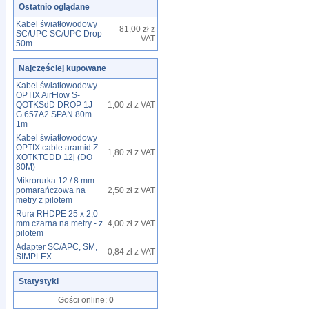
Ostatnio oglądane
Kabel światłowodowy
81,00 zł z
SC/UPC SC/UPC Drop
VAT
50m
Najczęściej kupowane
Kabel światłowodowy
OPTIX AirFlow S-
QOTKSdD DROP 1J
1,00 zł z VAT
G.657A2 SPAN 80m
1m
Kabel światłowodowy
OPTIX cable aramid Z-
1,80 zł z VAT
XOTKTCDD 12j (DO
80M)
Mikrorurka 12 / 8 mm
pomarańczowa na
2,50 zł z VAT
metry z pilotem
Rura RHDPE 25 x 2,0
mm czarna na metry - z
4,00 zł z VAT
pilotem
Adapter SC/APC, SM,
0,84 zł z VAT
SIMPLEX
Statystyki
Gości online:
0