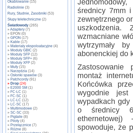
Jednomodowy, 
Okablowanie
(15)
Radiolinie
(3)
średnicy 7mm i
Rury, Studnie, Zasobniki
(53)
zewnętrznego or
Słupy teletechniczne
(2)
Światłowody
(265)
uszkodzenia.
»
Adaptery
(7)
» EPON (0)
wzmacniane włó
»
GPON
(17)
»
Kable
(17)
wytrzymały by
»
Materiały ekspoloatacyjne
(4)
»
Moduły GBIC
(2)
abonenckiej do k
»
Moduły SFP
(12)
»
Moduły SFP+
(6)
»
Moduły XFP
(2)
Zastosowanie 
»
Mufy
(15)
»
Narzędzia
(14)
montaż interne
»
Osłonki spawów
(3)
»
Patchcordy
(91)
Końcówka prze
»
Drop
(24)
»
E2000 SM
(1)
wygodnie jes
»
FC-LC
(1)
»
FC-SC
(1)
wypadkach gdy 
»
LC-LC
(12)
»
LC-SC
(17)
o średnicy 6
»
Multimodowe
(2)
»
SC-SC
(33)
»
Pigtaile
(8)
ethernetowej)
»
Piloty
(4)
»
Przełącznice
(7)
spowoduje, że p
»
Różne
(8)