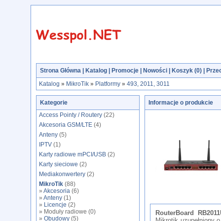
Strona Główna
|
Katalog
|
Promocje
|
Nowości
|
Koszyk (
0
)
|
Przec
Katalog
»
MikroTik
»
Platformy
»
493, 2011, 3011
Kategorie
Informacje o produkcie
Access Pointy / Routery
(22)
Akcesoria GSM/LTE
(4)
Anteny
(5)
IPTV
(1)
Karty radiowe mPCI/USB
(2)
Karty sieciowe
(2)
Mediakonwertery
(2)
MikroTik
(88)
»
Akcesoria
(6)
»
Anteny
(1)
»
Licencje
(2)
» Moduły radiowe (0)
RouterBoard RB2011
»
Obudowy
(5)
Mikrotik uzupełniony