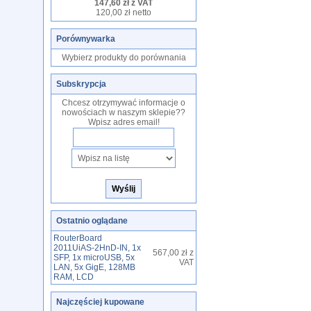
147,60 zł z VAT
120,00 zł netto
Porównywarka
Wybierz produkty do porównania
Subskrypcja
Chcesz otrzymywać informacje o
nowościach w naszym sklepie??
Wpisz adres email!
Ostatnio oglądane
RouterBoard
2011UiAS-2HnD-IN, 1x
567,00 zł z
SFP, 1x microUSB, 5x
VAT
LAN, 5x GigE, 128MB
RAM, LCD
Najczęściej kupowane