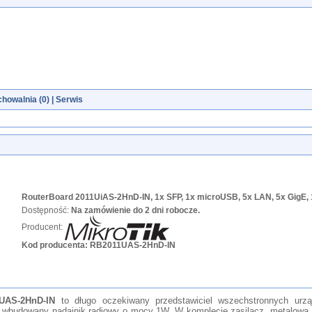
howalnia (
0
)
|
Serwis
RouterBoard 2011UiAS-2HnD-IN, 1x SFP, 1x microUSB, 5x LAN, 5x GigE
Dostępność:
Na zamówienie do 2 dni robocze.
Producent:
Kod producenta:
RB2011UAS-2HnD-IN
UAS-2HnD-IN
to długo oczekiwany przedstawiciel wszechstronnych urzą
 o wbudowany nadajnik radiowy o mocy 1W. W komplecie zasilacz, metalow