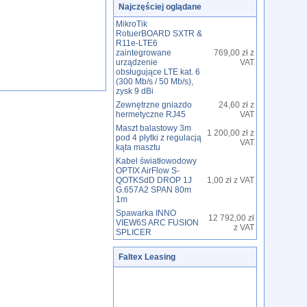
Najczęściej oglądane
MikroTik
RotuerBOARD SXTR &
R11e-LTE6
zaintegrowane
769,00 zł z
urządzenie
VAT
obsługujące LTE kat. 6
(300 Mb/s / 50 Mb/s),
zysk 9 dBi
Zewnętrzne gniazdo
24,60 zł z
hermetyczne RJ45
VAT
Maszt balastowy 3m
1 200,00 zł z
pod 4 płytki z regulacją
VAT
kąta masztu
Kabel światłowodowy
OPTIX AirFlow S-
QOTKSdD DROP 1J
1,00 zł z VAT
G.657A2 SPAN 80m
1m
Spawarka INNO
12 792,00 zł
VIEW6S ARC FUSION
z VAT
SPLICER
Faltex Leasing