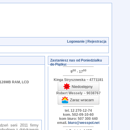
Logowanie
|
Rejestracja
Zastaniesz nas od Poniedziałku
do Piątku:
00
00
9
- 17
Kinga Stryszowska ~ 4771181
, 128MB RAM, LCD
Robert Wessely ~ 9038767
tel. 12 270-12-74
kom. 502-09-10-60
kom biuro: 507 300 440
email.
biuro@wesspol.net
dzeń serii 2011 firmy
a obudowa z dotykowym