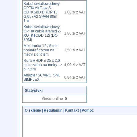
Kabel światłowodowy
OPTIX AirFlow S-
QOTKSdD DROP 1J
1,00 zł z VAT
G.657A2 SPAN 80m
1m
Kabel światłowodowy
OPTIX cable aramid Z-
1,80 zł z VAT
XOTKTCDD 12j (DO
80M)
Mikrorurka 12 / 8 mm
pomarańczowa na
2,50 zł z VAT
metry z pilotem
Rura RHDPE 25 x 2,0
mm czarna na metry - z
4,00 zł z VAT
pilotem
Adapter SC/APC, SM,
0,84 zł z VAT
SIMPLEX
Statystyki
Gości online:
0
O sklepie
|
Regulamin
|
Kontakt
|
Pomoc