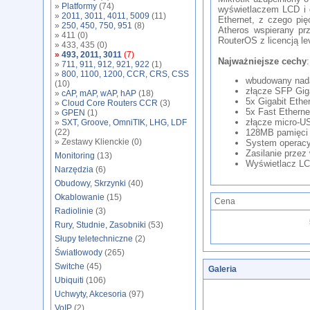
»
Platformy
(74)
wyświetlaczem LCD i d
»
2011, 3011, 4011, 5009
(11)
Ethernet, z czego pię
»
250, 450, 750, 951
(8)
Atheros wspierany p
» 411 (0)
RouterOS z licencją le
» 433, 435 (0)
»
493, 2011, 3011
(7)
Najważniejsze cechy
:
»
711, 911, 912, 921, 922
(1)
»
800, 1100, 1200, CCR, CRS, CSS
wbudowany nada
(10)
złącze SFP Giga
»
cAP, mAP, wAP, hAP
(18)
5x Gigabit Ether
»
Cloud Core Routers CCR
(3)
5x Fast Etherne
»
GPEN
(1)
złącze micro-U
»
SXT, Groove, OmniTIK, LHG, LDF
(22)
128MB pamięc
» Zestawy Klienckie (0)
System operacy
Zasilanie przez
Monitoring
(13)
Wyświetlacz L
Narzędzia
(6)
Obudowy, Skrzynki
(40)
Okablowanie
(15)
Cena
Radiolinie
(3)
Rury, Studnie, Zasobniki
(53)
Słupy teletechniczne
(2)
Światłowody
(265)
Switche
(45)
Galeria
Ubiquiti
(106)
Uchwyty, Akcesoria
(97)
VoIP
(2)