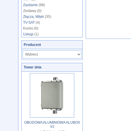
Zasilanie
(98)
Zestawy (0)
Złącza, Wtyki
(35)
TV-SAT
(4)
Komis (0)
Usługi
(1)
Producent
Towar dnia
OBUDOWA ALUMINIOWA ALUBOX
V2