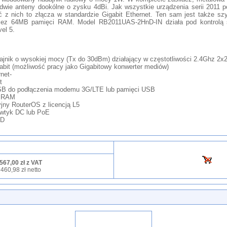
wie anteny dookólne o zysku 4dBi. Jak wszystkie urządzenia serii 2011 p
ć z nich to złącza w standardzie Gigabit Ethernet. Ten sam jest także s
rzez 64MB pamięci RAM. Model RB2011UAS-2HnD-IN działa pod kontrolą 
vel 5.
jnik o wysokiej mocy (Tx do 30dBm) działający w częstotliwości 2.4Ghz 2
bit (możliwość pracy jako Gigabitowy konwerter mediów)
net-
t
SB do podłączenia modemu 3G/LTE lub pamięci USB
i RAM
jny RouterOS z licencją L5
 wtyk DC lub PoE
CD
567,00 zł z VAT
460,98 zł netto