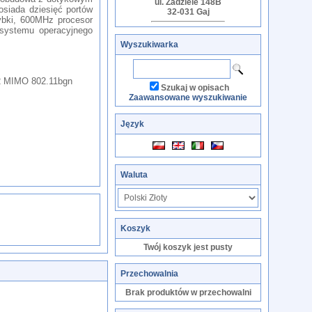
ul. Zadziele 148B
osiada dziesięć portów
32-031 Gaj
zybki, 600MHz procesor
systemu operacyjnego
Wyszukiwarka
x2 MIMO 802.11bgn
Szukaj w opisach
Zaawansowane wyszukiwanie
Język
Waluta
Koszyk
Twój koszyk jest pusty
Przechowalnia
Brak produktów w przechowalni