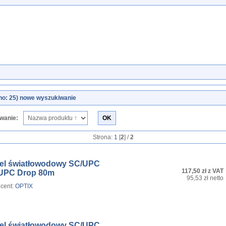
no: 25)
nowe wyszukiwanie
wanie:
Strona:
1
[
2
] /
2
el światłowodowy SC/UPC
117,50 zł z VAT
UPC Drop 80m
95,53 zł netto
cent:
OPTIX
el światłowodowy SC/UPC