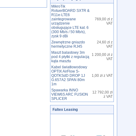
MikroTik
RotuerBOARD SXTR &
R11e-LTE6
zaintegrowane
769,00 zł z
urządzenie
VAT
obsługujące LTE kat. 6
(300 Mb/s / 50 Mb/s),
zysk 9 dBi
Zewnętrzne gniazdo
24,60 zł z
hermetyczne RJ45
VAT
Maszt balastowy 3m
1 200,00 zł z
pod 4 płytki z regulacją
VAT
kąta masztu
Kabel światłowodowy
OPTIX AirFlow S-
QOTKSdD DROP 1J
1,00 zł z VAT
G.657A2 SPAN 80m
1m
Spawarka INNO
12 792,00 zł
VIEW6S ARC FUSION
z VAT
SPLICER
Faltex Leasing