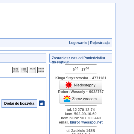
Logowanie
|
Rejestracja
Zastaniesz nas od Poniedziałku
do Piątku:
00
00
9
- 17
Kinga Stryszowska ~ 4771181
Robert Wessely ~ 9038767
tel. 12 270-12-74
kom. 502-09-10-60
kom biuro: 507 300 440
email.
biuro@wesspol.net
ul. Zadziele 148B