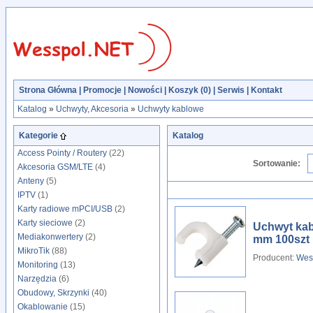
Strona Główna
|
Promocje
|
Nowości
|
Koszyk (
0
)
|
Serwis
|
Kontakt
Katalog
»
Uchwyty, Akcesoria
»
Uchwyty kablowe
Kategorie
Katalog
Access Pointy / Routery
(22)
Sortowanie:
Akcesoria GSM/LTE
(4)
Anteny
(5)
IPTV
(1)
Karty radiowe mPCI/USB
(2)
Karty sieciowe
(2)
Uchwyt kab
Mediakonwertery
(2)
mm 100szt
MikroTik
(88)
Producent:
Wes
Monitoring
(13)
Narzędzia
(6)
Obudowy, Skrzynki
(40)
Okablowanie
(15)