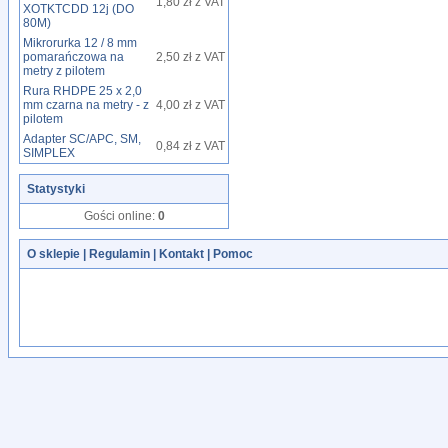
1,80 zł z VAT
XOTKTCDD 12j (DO
80M)
Mikrorurka 12 / 8 mm
pomarańczowa na
2,50 zł z VAT
metry z pilotem
Rura RHDPE 25 x 2,0
mm czarna na metry - z
4,00 zł z VAT
pilotem
Adapter SC/APC, SM,
0,84 zł z VAT
SIMPLEX
Statystyki
Gości online:
0
O sklepie
|
Regulamin
|
Kontakt
|
Pomoc