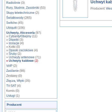
Uchwyt kab
Radiolinie
(3)
Rury, Studnie, Zasobniki
(53)
Producent:
Wes
Słupy teletechniczne
(2)
Światłowody
(265)
Switche
(45)
Ubiquiti
(106)
Uchwyty, Akcesoria
(97)
»
Cybanty/Obejmy
(11)
»
Dławiki
(3)
»
Izolacje
(4)
» Kołki (0)
»
Opaski zaciskowe
(4)
»
Śruby
(2)
»
Uchwyty antenowe
(71)
»
Uchwyty kablowe
(2)
VoIP
(2)
Zasilanie
(98)
Zestawy (0)
Złącza, Wtyki
(35)
TV-SAT
(4)
Komis (0)
Usługi
(1)
Producent